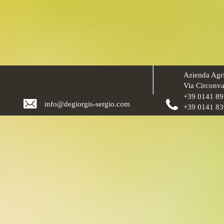
Azienda Agri
Via Circonva
+39 01
41 8
info@degiorgis-sergio.com
+39 0141 83